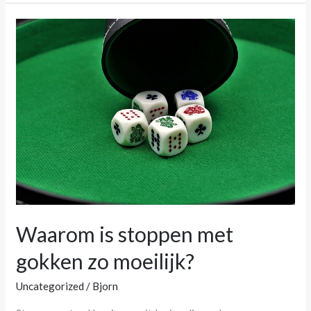
Waarom
is
stoppen
met
gokken
zo
moeilijk?
Waarom is stoppen met
gokken zo moeilijk?
Uncategorized
/
Bjorn