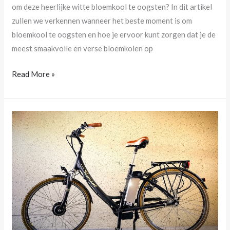
om deze heerlijke witte bloemkool​ te oogsten? In dit‍ artikel
zullen we ⁣verkennen wanneer het beste moment is om
bloemkool te oogsten en ‌hoe je ‍ervoor kunt zorgen⁣ dat ⁢je de
meest smaakvolle en verse bloemkolen op
Read More »
Ben
jij
ook
zo
klaar
met
dure
e-
bike