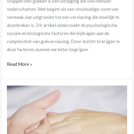
Stoppen met gokken is een uitdaging die veel mensen
onderschatten. Wat begint als een onschuldige vorm van
vermaak, kan uitgroeien tot een verslaving die moeilijk te
doorbreken is. Dit artikel onderzoekt de psychologische,
sociale en biologische factoren die bijdragen aan de
complexiteit van gokverslaving. Door inzicht te krijgen in
deze factoren, kunnen we beter begrijpen
Read More »
Waarom
een
cosmetische
behandeling
in
het