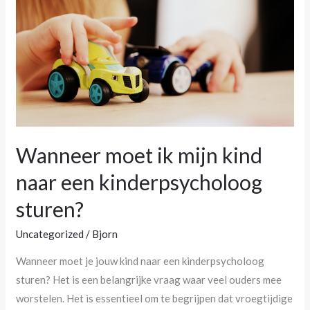
mijn
kind
naar
een
kinderpsycholoog
sturen?
Wanneer moet ik mijn kind
naar een kinderpsycholoog
sturen?
Uncategorized
/
Bjorn
Wanneer moet je jouw kind naar een kinderpsycholoog
sturen? Het is een belangrijke vraag waar veel ouders mee
worstelen. Het is essentieel om te begrijpen dat vroegtijdige