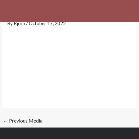
Skip
text488.png
to
content
By
Bjorn
/
October 17, 2022
←
Previous Media