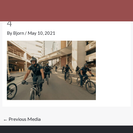
Skip
security-service-training-img-
to
content
4
By
Bjorn
/
May 10, 2021
←
Previous Media