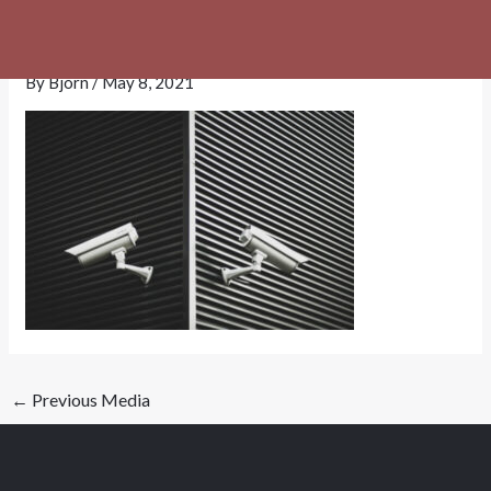
Skip
security-service-service-img-4
to
content
By
Bjorn
/
May 8, 2021
←
Previous Media