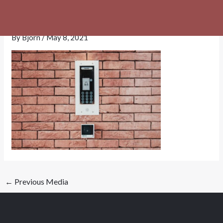
Skip
security-service-service-img-1
to
content
By
Bjorn
/
May 8, 2021
←
Previous Media