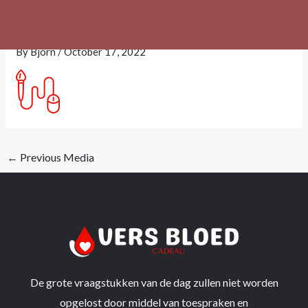
Skip
sdfas.png
to
content
By
Bjorn
/
October 17, 2022
←
Previous Media
De grote vraagstukken van de dag zullen niet worden
opgelost door middel van toespraken en