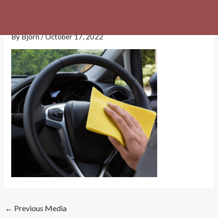
Skip
image8411.png
to
content
By
Bjorn
/
October 17, 2022
←
Previous Media