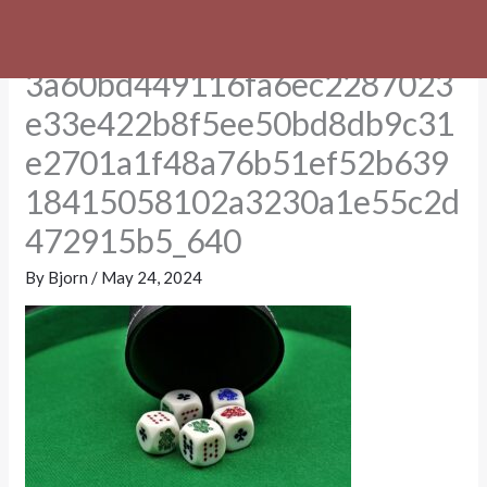
Skip
g3cf90ae1e4d57ecc663ca437
to
content
3a60bd449116fa6ec2287023
e33e422b8f5ee50bd8db9c31
e2701a1f48a76b51ef52b639
18415058102a3230a1e55c2d
472915b5_640
By
Bjorn
/
May 24, 2024