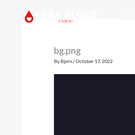
Skip
to
DONE
content
bg.png
By
Bjorn
/
October 17, 2022